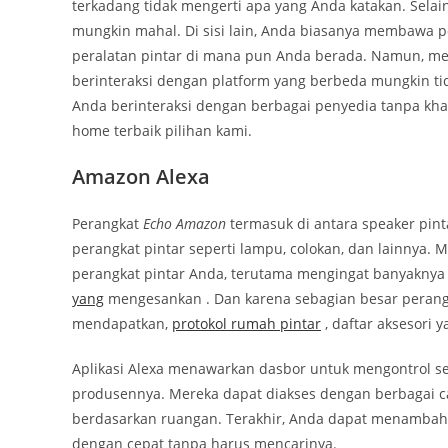
terkadang tidak mengerti apa yang Anda katakan.
Selai
mungkin mahal. Di sisi lain, Anda biasanya membawa 
peralatan pintar di mana pun Anda berada. Namun, me
berinteraksi dengan platform yang berbeda mungkin tid
Anda berinteraksi dengan berbagai penyedia tanpa khawa
home terbaik pilihan kami.
Amazon Alexa
Perangkat
Echo Amazon
termasuk di antara speaker pin
perangkat pintar seperti lampu, colokan, dan lainnya. M
perangkat pintar Anda, terutama mengingat banyakny
yang
mengesankan . Dan karena sebagian besar perang
mendapatkan,
protokol rumah pintar
, daftar aksesori
Aplikasi Alexa menawarkan dasbor untuk mengontrol sem
produsennya. Mereka dapat diakses dengan berbagai ca
berdasarkan ruangan. Terakhir, Anda dapat menambahk
dengan cepat tanpa harus mencarinya.