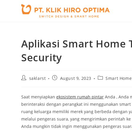
Skip
to
content
Aplikasi Smart Home T
Security
Post
Post
Post
saklarst
August 9, 2023
Smart Home
author:
published:
category:
Saat menyiapkan
ekosistem rumah pintar
Anda , Anda 
berinteraksi dengan perangkat ini menggunakan smart 
ruang keluarga memiliki merek yang berbeda dengan ya
melalui pengeras suara, yang mengirimkan perintah ke
Anda mungkin tidak ingin menggunakan pengeras suara